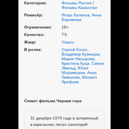
Категория:
Фильмы Россия
/
Фильмы Казахстан
Режисёр:
Игорь Каленов
,
Анна
Боровская
Ограничение:
16+
Качество:
TS
Жанр:
Ужасы
В ролях:
Сергей Колос
,
Владимир Кузнецов
,
Мария Насырова
,
Кристина Куца
,
Симон
Эвальд
,
Юлия
Моравецкая
,
Анна
Ливанова
,
Михаил
Арефьев
Сюжет фильма Черная гора
31 декабря 1979 года в затерянный
в карельских лесах санаторий