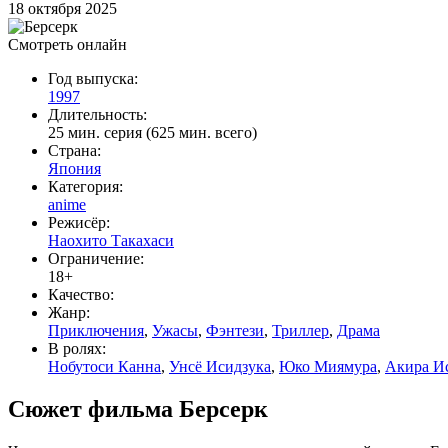
18 октября 2025
Смотреть онлайн
Год выпуска:
1997
Длительность:
25 мин. серия (625 мин. всего)
Страна:
Япония
Категория:
anime
Режисёр:
Наохито Такахаси
Ограничение:
18+
Качество:
Жанр:
Приключения
,
Ужасы
,
Фэнтези
,
Триллер
,
Драма
В ролях:
Нобутоси Канна
,
Унсё Исидзука
,
Юко Миямура
,
Акира И
Сюжет фильма Берсерк