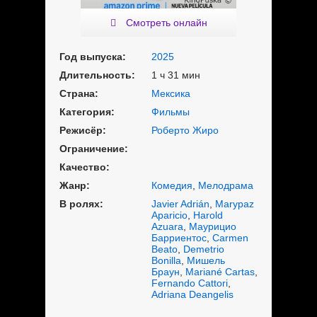
Смотреть онлайн
Год выпуска:
2025
Длительность:
1 ч 31 мин
Страна:
Мексика
Категория:
Фильмы
Режисёр:
Роберто Жиро
Ограничение:
Качество:
Жанр:
Комедия
,
Мелодрама
В ролях:
Javier Adrián
,
Marypaz
Aparicio
,
Harold
Azuara
,
Маурицио
Барриентос
,
Carmen
Beato
,
Demetrio
Bonilla
,
Мишель
Браун
,
Mariané Cartas
,
Fernando Cattori
,
Adriana Deangelis