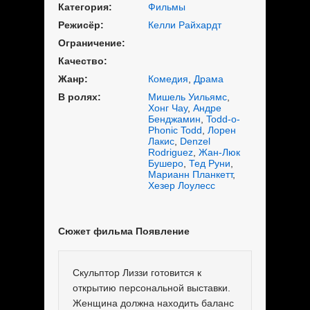
Категория:
Фильмы
Режисёр:
Келли Райхардт
Ограничение:
Качество:
Жанр:
Комедия
,
Драма
В ролях:
Мишель Уильямс
,
Хонг Чау
,
Андре
Бенджамин
,
Todd-o-
Phonic Todd
,
Лорен
Лакис
,
Denzel
Rodriguez
,
Жан-Люк
Бушеро
,
Тед Руни
,
Марианн Планкетт
,
Хезер Лоулесс
Сюжет фильма Появление
Скульптор Лиззи готовится к
открытию персональной выставки.
Женщина должна находить баланс