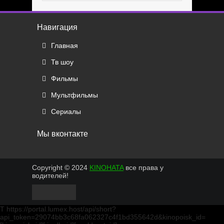
Навигация
Главная
Тв шоу
Фильмы
Мультфильмы
Сериалы
Мы вконтакте
Copyright © 2024
KINOHATA
все права у
водителей!
T https://portal.lumex.host/api/short?
api_token=29074bb3c68fa062327c4f1bd355642d&kinopoisk_id=