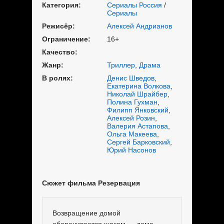
Категория:
Сериалы Россия
/
Сериалы
Режисёр:
Алексей Андрианов
Ограничение:
16+
Качество:
Жанр:
Триллер
,
Драма
В ролях:
Денис Шведов
,
Екатерина Волкова
,
Николай Шрайбер
,
Полина Гухман
,
Филипп Янковский
,
Алексей Розин
,
Валерия Астапова
,
Ольга Макеева
,
Сергей Барковский
,
Юрий Насонов
Сюжет фильма Резервация
Возвращение домой