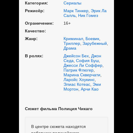
Категория:
Сериалы
Режисёр:
Марк Тинкер
,
Эрик Ла
Салль
,
Ник Гомез
Ограничение:
16+
Качество:
Жанр:
Криминал
,
Боевик
,
Триллер
,
Зарубежный
,
Драма
В ролях:
Джейсон Бех
,
Джон
Седа
,
София Буш
,
Джесси Ли Соффер
,
Патрик Флюгер
,
Марина Скверчати
,
Ларойс Хоукинс
,
Элиас Котеас
,
Эми
Мортон
,
Арчи Као
Сюжет фильма Полиция Чикаго
В центре сюжета находятся