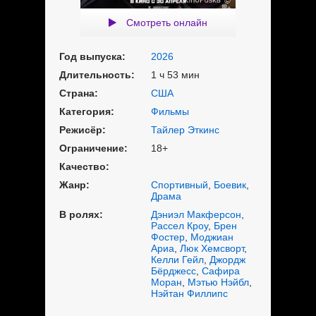
Смотреть онлайн
Год выпуска:
2026
Длительность:
1 ч 53 мин
Страна:
США
Категория:
Фильмы
Режисёр:
Тайлер Эткинс
Ограничение:
18+
Качество:
Жанр:
Спортивный
,
Боевик
,
Драма
В ролях:
Дэниэл Макферсон
,
Рассел Кроу
,
Брен
Фостер
,
Моджиан
Ариа
,
Люк Хемсворт
,
Келли Гейл
,
Джордж
Бёрджесс
,
Сафира
Моран
,
Мэтью Нэйбл
,
Нэйтан Филлипс