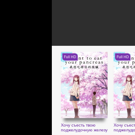
Full HD
Full HD
Хочу съесть твою
Хочу съес
поджелудочную железу
поджелудо