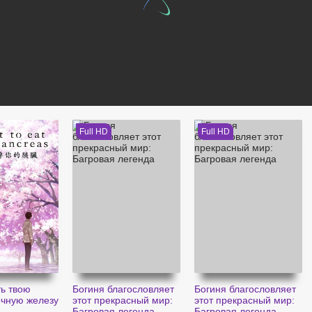
Full HD
Full HD
ть твою
Богиня благословляет
Богиня благословляет
чную железу
этот прекрасный мир:
этот прекрасный мир:
Багровая легенда
Багровая легенда