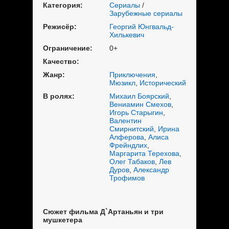
Категория:
Сериалы
/
Зарубежные сериалы
Режисёр:
Георгий Юнгвальд-
Хилькевич
Ограничение:
0+
Качество:
Жанр:
Приключения
,
Мюзикл
,
Исторический
В ролях:
Михаил Боярский
,
Вениамин Смехов
,
Игорь Старыгин
,
Валентин
Смирнитский
,
Ирина
Алферова
,
Алиса
Фрейндлих
,
Маргарита Терехова
,
Олег Табаков
,
Лев
Дуров
,
Александр
Трофимов
Сюжет фильма Д`Артаньян и три
мушкетера