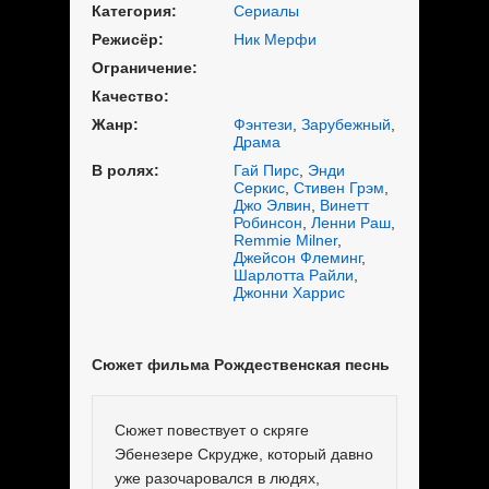
Категория:
Сериалы
Режисёр:
Ник Мерфи
Ограничение:
Качество:
Жанр:
Фэнтези
,
Зарубежный
,
Драма
В ролях:
Гай Пирс
,
Энди
Серкис
,
Стивен Грэм
,
Джо Элвин
,
Винетт
Робинсон
,
Ленни Раш
,
Remmie Milner
,
Джейсон Флеминг
,
Шарлотта Райли
,
Джонни Харрис
Сюжет фильма Рождественская песнь
Сюжет повествует о скряге
Эбенезере Скрудже, который давно
уже разочаровался в людях,