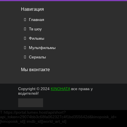
Навигация
Главная
Тв шоу
Фильмы
Мультфильмы
Сериалы
Мы вконтакте
Copyright © 2024
KINOHATA
все права у
водителей!
T https://portal.lumex.host/api/short?
api_token=29074bb3c68fa062327c4f1bd355642d&kinopoisk_id=
[kinopoisk_id][ imdb_id][world_art_id]